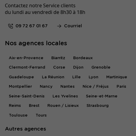
Contactez notre Service clients
du lundi au vendredi de 8h30 à 18h
09 72 67 01 67
Courriel
Nos agences locales
Aix-en-Provence
Biarritz
Bordeaux
Clermont-Ferrand
Corse
Dijon
Grenoble
Guadeloupe
La Réunion
Lille
Lyon
Martinique
Montpellier
Nancy
Nantes
Nice / Fréjus
Paris
Seine-Saint-Denis
Les Yvelines
Seine-et-Marne
Reims
Brest
Rouen / Lisieux
Strasbourg
Toulouse
Tours
Autres agences