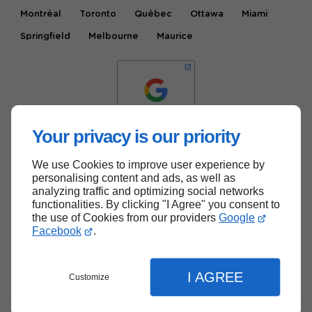
Montréal
Toronto
Québec
Ottawa
Miami
Springfield
Melbourne
Maurice
Your privacy is our priority
We use Cookies to improve user experience by
Haut de page
personalising content and ads, as well as
analyzing traffic and optimizing social networks
functionalities. By clicking "I Agree" you consent to
the use of Cookies from our providers
Google
Facebook
.
I AGREE
Customize
Menu
Contact
Devis