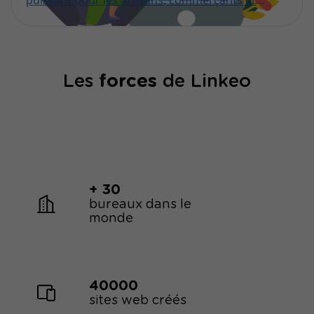
puissant pour les artisans, commerçants et
dirigeants de TPE/PME. Cet article vous présente
les éléments clés à considérer pour optimiser
vos campagnes publicitaires et ainsi maximiser
vos ventes.
Les
forces
de Linkeo
+ 30
bureaux dans le
monde
40000
sites web créés