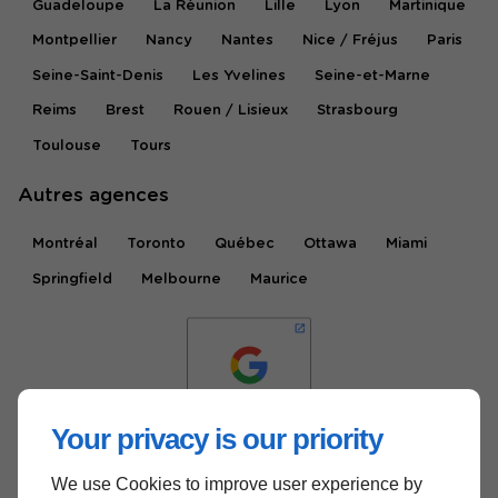
Guadeloupe
La Réunion
Lille
Lyon
Martinique
Montpellier
Nancy
Nantes
Nice / Fréjus
Paris
Seine-Saint-Denis
Les Yvelines
Seine-et-Marne
Reims
Brest
Rouen / Lisieux
Strasbourg
Toulouse
Tours
Autres agences
Montréal
Toronto
Québec
Ottawa
Miami
Springfield
Melbourne
Maurice
Your privacy is our priority
We use Cookies to improve user experience by