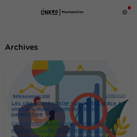
Montpellier
Archives
23/04/2026
Référencement SEM
Les clés pour booster vos ventes grâce à
une campagne Google Ads bien
paramétrée
Dans un monde où la visibilité en ligne est
essentielle, Google Ads se révèle être un outil