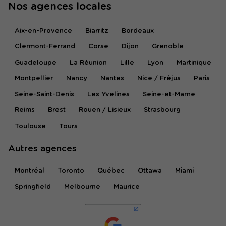
Nos agences locales
Aix-en-Provence
Biarritz
Bordeaux
Clermont-Ferrand
Corse
Dijon
Grenoble
Guadeloupe
La Réunion
Lille
Lyon
Martinique
Montpellier
Nancy
Nantes
Nice / Fréjus
Paris
Seine-Saint-Denis
Les Yvelines
Seine-et-Marne
Reims
Brest
Rouen / Lisieux
Strasbourg
Toulouse
Tours
Autres agences
Montréal
Toronto
Québec
Ottawa
Miami
Springfield
Melbourne
Maurice