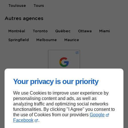
Toulouse
Tours
Autres agences
Montréal
Toronto
Québec
Ottawa
Miami
Springfield
Melbourne
Maurice
Your privacy is our priority
We use Cookies to improve user experience by
Haut de page
personalising content and ads, as well as
analyzing traffic and optimizing social networks
functionalities. By clicking "I Agree" you consent to
the use of Cookies from our providers
Google
Facebook
.