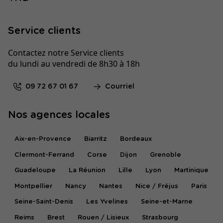
Service clients
Contactez notre Service clients
du lundi au vendredi de 8h30 à 18h
09 72 67 01 67
Courriel
Nos agences locales
Aix-en-Provence
Biarritz
Bordeaux
Clermont-Ferrand
Corse
Dijon
Grenoble
Guadeloupe
La Réunion
Lille
Lyon
Martinique
Montpellier
Nancy
Nantes
Nice / Fréjus
Paris
Seine-Saint-Denis
Les Yvelines
Seine-et-Marne
Reims
Brest
Rouen / Lisieux
Strasbourg