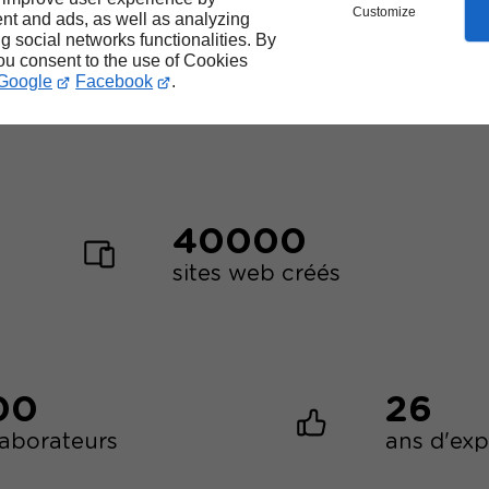
Customize
nt and ads, as well as analyzing
Les
forces
de Linkeo
ng social networks functionalities. By
you consent to the use of Cookies
Google
Facebook
.
40000
sites web créés
00
26
laborateurs
ans d'ex