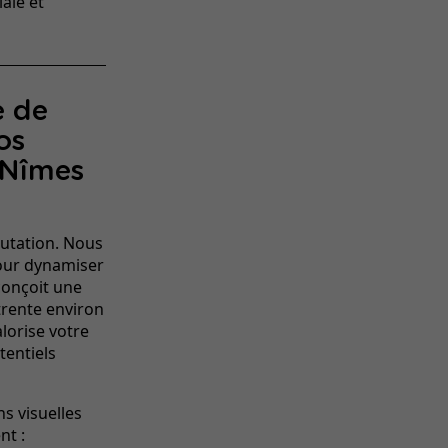
ale et
e de
os
 Nîmes
utation. Nous
our dynamiser
conçoit une
trente environ
lorise votre
tentiels
s visuelles
nt :