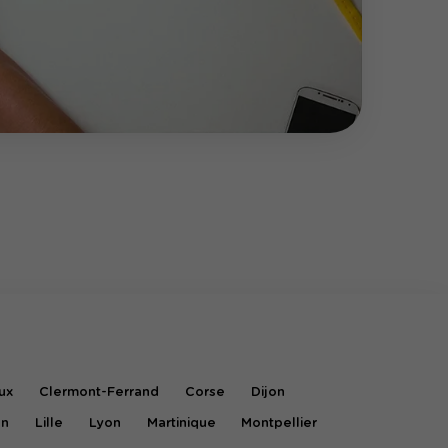
ux
Clermont-Ferrand
Corse
Dijon
on
Lille
Lyon
Martinique
Montpellier