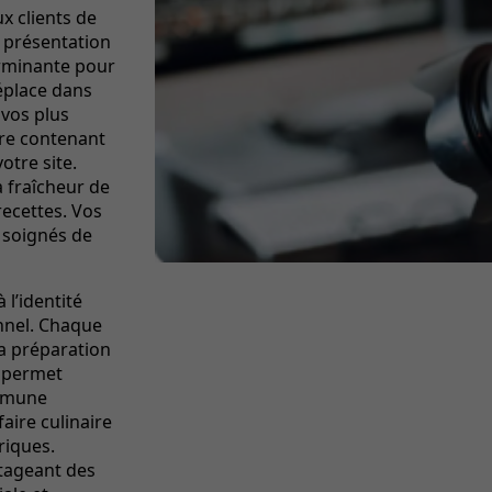
x clients de
a présentation
erminante pour
éplace dans
vos plus
ure contenant
otre site.
a fraîcheur de
recettes. Vos
t soignés de
 l’identité
nnel. Chaque
la préparation
e permet
ommune
aire culinaire
riques.
tageant des