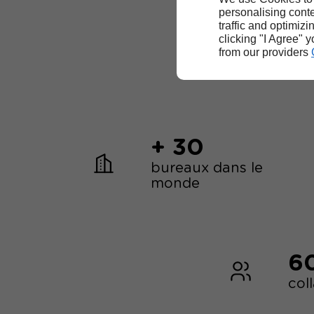
personalising conte
traffic and optimizi
clicking "I Agree" 
from our providers
+ 30
bureaux dans le
monde
6
col