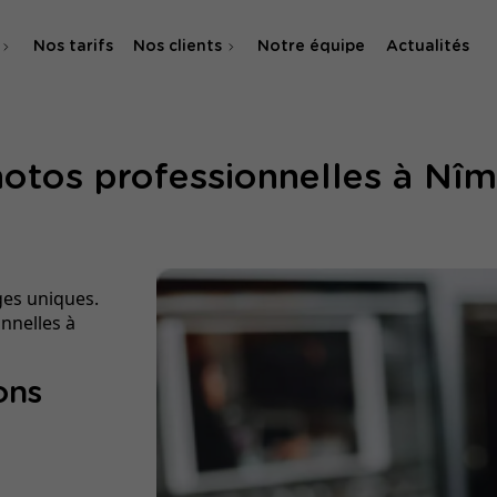
Nos tarifs
Nos clients
Notre équipe
Actualités
O
otos professionnelles à Nî
 & SMA
ges uniques.
nnelles à
ons