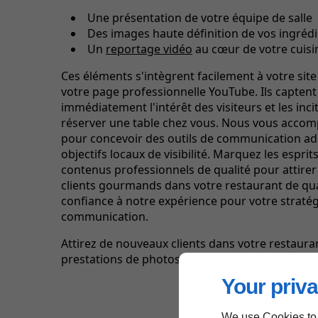
Une présentation de votre équipe de salle
Des images haute définition de vos ingrédi
Un
reportage vidéo
au cœur de votre cuisi
Ces éléments s'intègrent facilement à votre site
votre page professionnelle YouTube. Ils captent
immédiatement l'intérêt des visiteurs et les inci
réserver une table chez vous. Nous vous acco
pour concevoir des outils de communication ad
objectifs locaux de visibilité. Marquez les esprit
contenus professionnels de qualité pour attire
clients gourmands dans votre restaurant de quar
confiance à notre expérience pour votre stratég
communication.
Attirez de nouveaux clients dans votre restaura
prestations de photos professionnelles à Nîmes
Your priva
We use Cookies to