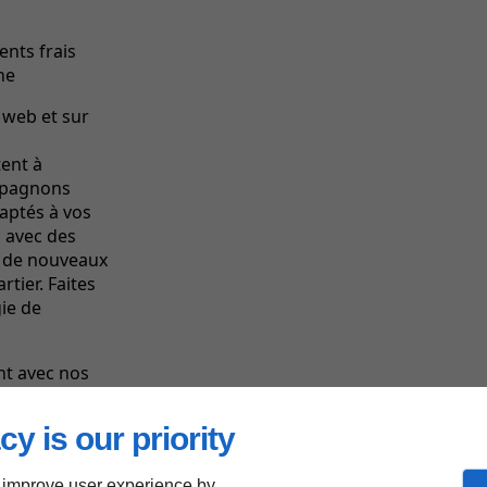
ents frais
ne
 web et sur
tent à
mpagnons
aptés à vos
s avec des
r de nouveaux
tier. Faites
ie de
nt avec nos
.
cy is our priority
 improve user experience by