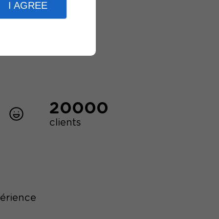
I AGREE
20000
clients
périence