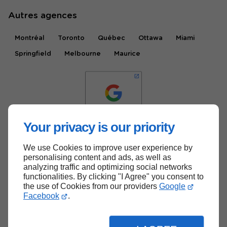
Autres agences
Montréal
Toronto
Québec
Ottawa
Miami
Springfield
Melbourne
Maurice
Your privacy is our priority
We use Cookies to improve user experience by
Haut de page
personalising content and ads, as well as
analyzing traffic and optimizing social networks
functionalities. By clicking "I Agree" you consent to
the use of Cookies from our providers
Google
Facebook
.