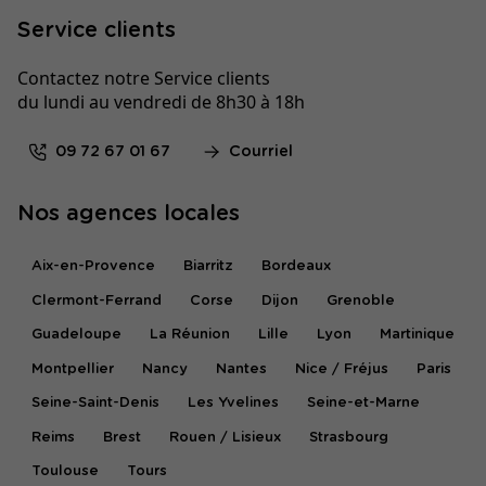
Service clients
Contactez notre Service clients
du lundi au vendredi de 8h30 à 18h
09 72 67 01 67
Courriel
Nos agences locales
Aix-en-Provence
Biarritz
Bordeaux
Clermont-Ferrand
Corse
Dijon
Grenoble
Guadeloupe
La Réunion
Lille
Lyon
Martinique
Montpellier
Nancy
Nantes
Nice / Fréjus
Paris
Seine-Saint-Denis
Les Yvelines
Seine-et-Marne
Reims
Brest
Rouen / Lisieux
Strasbourg
Toulouse
Tours