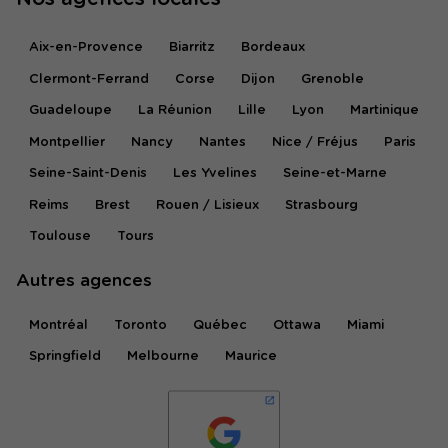
Aix-en-Provence
Biarritz
Bordeaux
Clermont-Ferrand
Corse
Dijon
Grenoble
Guadeloupe
La Réunion
Lille
Lyon
Martinique
Montpellier
Nancy
Nantes
Nice / Fréjus
Paris
Seine-Saint-Denis
Les Yvelines
Seine-et-Marne
Reims
Brest
Rouen / Lisieux
Strasbourg
Toulouse
Tours
Autres agences
Montréal
Toronto
Québec
Ottawa
Miami
Springfield
Melbourne
Maurice