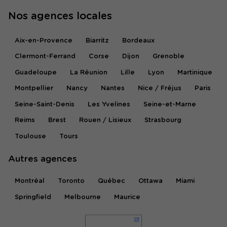
Nos agences locales
Aix-en-Provence
Biarritz
Bordeaux
Clermont-Ferrand
Corse
Dijon
Grenoble
Guadeloupe
La Réunion
Lille
Lyon
Martinique
Montpellier
Nancy
Nantes
Nice / Fréjus
Paris
Seine-Saint-Denis
Les Yvelines
Seine-et-Marne
Reims
Brest
Rouen / Lisieux
Strasbourg
Toulouse
Tours
Autres agences
Montréal
Toronto
Québec
Ottawa
Miami
Springfield
Melbourne
Maurice