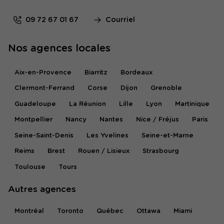
09 72 67 01 67
Courriel
Nos agences locales
Aix-en-Provence
Biarritz
Bordeaux
Clermont-Ferrand
Corse
Dijon
Grenoble
Guadeloupe
La Réunion
Lille
Lyon
Martinique
Montpellier
Nancy
Nantes
Nice / Fréjus
Paris
Seine-Saint-Denis
Les Yvelines
Seine-et-Marne
Reims
Brest
Rouen / Lisieux
Strasbourg
Toulouse
Tours
Autres agences
Montréal
Toronto
Québec
Ottawa
Miami