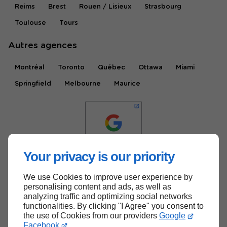
Reims
Brest
Rouen / Lisieux
Strasbourg
Toulouse
Tours
Autres agences
Montréal
Toronto
Québec
Ottawa
Miami
Springfield
Melbourne
Maurice
Your privacy is our priority
We use Cookies to improve user experience by
Haut de page
personalising content and ads, as well as
analyzing traffic and optimizing social networks
functionalities. By clicking "I Agree" you consent to
the use of Cookies from our providers
Google
Facebook
.