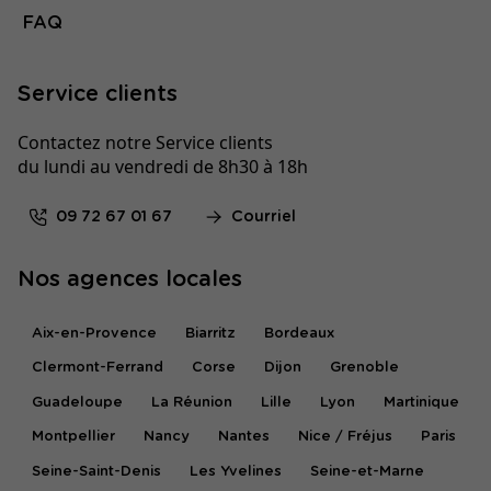
FAQ
Service clients
Contactez notre Service clients
du lundi au vendredi de 8h30 à 18h
09 72 67 01 67
Courriel
Nos agences locales
Aix-en-Provence
Biarritz
Bordeaux
Clermont-Ferrand
Corse
Dijon
Grenoble
Guadeloupe
La Réunion
Lille
Lyon
Martinique
Montpellier
Nancy
Nantes
Nice / Fréjus
Paris
Seine-Saint-Denis
Les Yvelines
Seine-et-Marne