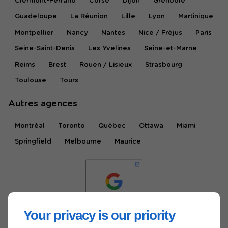
Clermont-Ferrand
Corse
Dijon
Grenoble
Guadeloupe
La Réunion
Lille
Lyon
Martinique
Montpellier
Nancy
Nantes
Nice / Fréjus
Paris
Seine-Saint-Denis
Les Yvelines
Seine-et-Marne
Reims
Brest
Rouen / Lisieux
Strasbourg
Toulouse
Tours
Autres agences
Montréal
Toronto
Québec
Ottawa
Miami
Springfield
Melbourne
Maurice
Your privacy is our priority