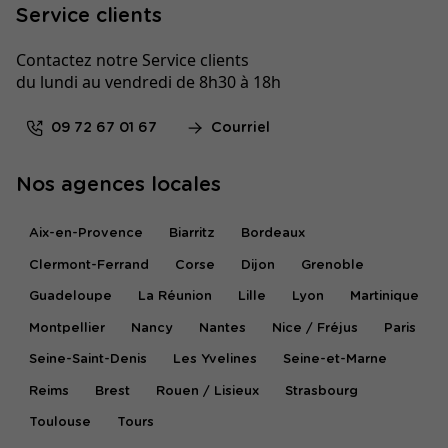
Service clients
Contactez notre Service clients
du lundi au vendredi de 8h30 à 18h
09 72 67 01 67
Courriel
Nos agences locales
Aix-en-Provence
Biarritz
Bordeaux
Clermont-Ferrand
Corse
Dijon
Grenoble
Guadeloupe
La Réunion
Lille
Lyon
Martinique
Montpellier
Nancy
Nantes
Nice / Fréjus
Paris
Seine-Saint-Denis
Les Yvelines
Seine-et-Marne
Reims
Brest
Rouen / Lisieux
Strasbourg
Toulouse
Tours