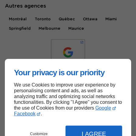
Autres agences
Montréal
Toronto
Québec
Ottawa
Miami
Springfield
Melbourne
Maurice
Your privacy is our priority
We use Cookies to improve user experience by
Haut de page
personalising content and ads, as well as
analyzing traffic and optimizing social networks
functionalities. By clicking "I Agree" you consent to
the use of Cookies from our providers
Google
Facebook
.
I AGREE
Customize