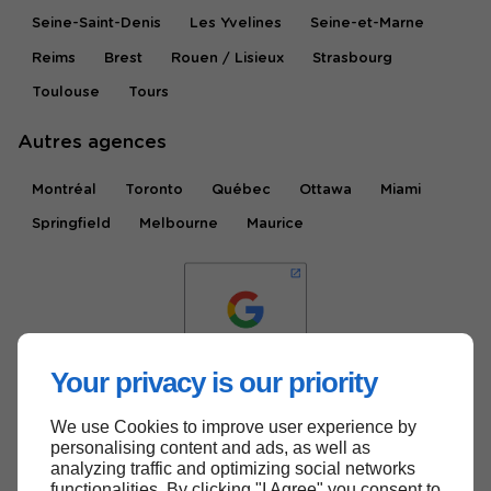
Seine-Saint-Denis
Les Yvelines
Seine-et-Marne
Reims
Brest
Rouen / Lisieux
Strasbourg
Toulouse
Tours
Autres agences
Montréal
Toronto
Québec
Ottawa
Miami
Springfield
Melbourne
Maurice
Your privacy is our priority
We use Cookies to improve user experience by
Haut de page
personalising content and ads, as well as
analyzing traffic and optimizing social networks
functionalities. By clicking "I Agree" you consent to