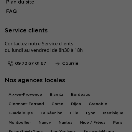
Plan du site
FAQ
Service clients
Contactez notre Service clients
du lundi au vendredi de 8h30 à 18h
09 72 67 01 67
Courriel
Nos agences locales
Aix-en-Provence
Biarritz
Bordeaux
Clermont-Ferrand
Corse
Dijon
Grenoble
Guadeloupe
La Réunion
Lille
Lyon
Martinique
Montpellier
Nancy
Nantes
Nice / Fréjus
Paris
Seine-Saint-Denis
Les Yvelines
Seine-et-Marne