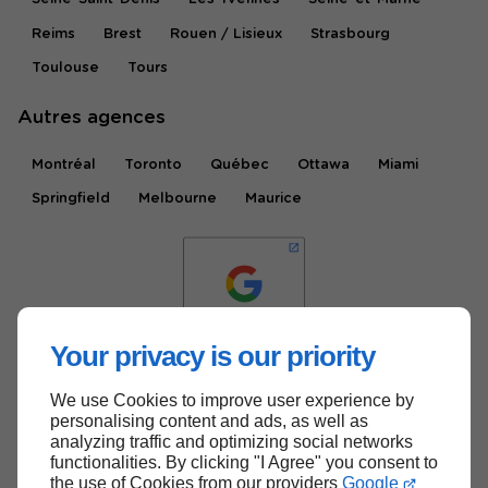
Reims
Brest
Rouen / Lisieux
Strasbourg
Toulouse
Tours
Autres agences
Montréal
Toronto
Québec
Ottawa
Miami
Springfield
Melbourne
Maurice
Your privacy is our priority
We use Cookies to improve user experience by
Haut de page
personalising content and ads, as well as
analyzing traffic and optimizing social networks
functionalities. By clicking "I Agree" you consent to
the use of Cookies from our providers
Google