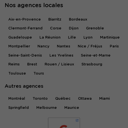
Nos agences locales
Aix-en-Provence
Biarritz
Bordeaux
Clermont-Ferrand
Corse
Dijon
Grenoble
Guadeloupe
La Réunion
Lille
Lyon
Martinique
Montpellier
Nancy
Nantes
Nice / Fréjus
Paris
Seine-Saint-Denis
Les Yvelines
Seine-et-Marne
Reims
Brest
Rouen / Lisieux
Strasbourg
Toulouse
Tours
Autres agences
Montréal
Toronto
Québec
Ottawa
Miami
Springfield
Melbourne
Maurice