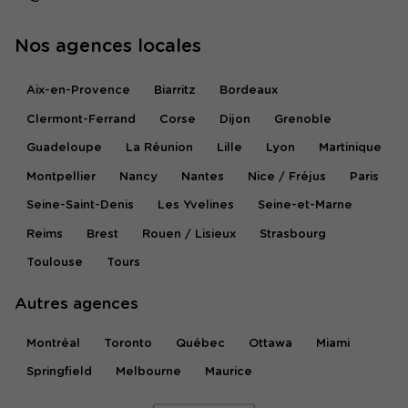
Nos agences locales
Aix-en-Provence
Biarritz
Bordeaux
Clermont-Ferrand
Corse
Dijon
Grenoble
Guadeloupe
La Réunion
Lille
Lyon
Martinique
Montpellier
Nancy
Nantes
Nice / Fréjus
Paris
Seine-Saint-Denis
Les Yvelines
Seine-et-Marne
Reims
Brest
Rouen / Lisieux
Strasbourg
Toulouse
Tours
Autres agences
Montréal
Toronto
Québec
Ottawa
Miami
Springfield
Melbourne
Maurice