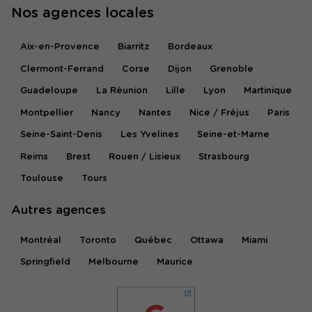
Nos agences locales
Aix-en-Provence
Biarritz
Bordeaux
Clermont-Ferrand
Corse
Dijon
Grenoble
Guadeloupe
La Réunion
Lille
Lyon
Martinique
Montpellier
Nancy
Nantes
Nice / Fréjus
Paris
Seine-Saint-Denis
Les Yvelines
Seine-et-Marne
Reims
Brest
Rouen / Lisieux
Strasbourg
Toulouse
Tours
Autres agences
Montréal
Toronto
Québec
Ottawa
Miami
Springfield
Melbourne
Maurice