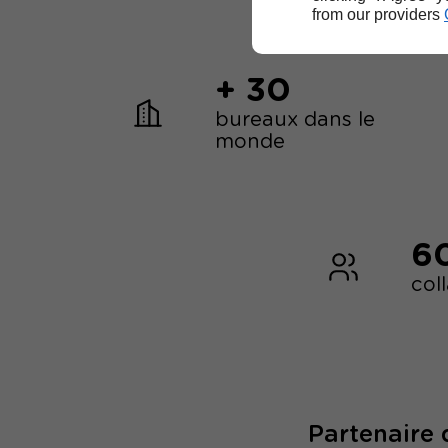
from our providers
+ 30
bureaux dans le
monde
6
col
Partenaire