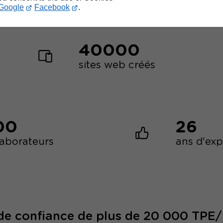
Google
Facebook
.
40000
sites web créés
00
26
laborateurs
ans d'ex
 de confiance de plus de 20 000 TPE