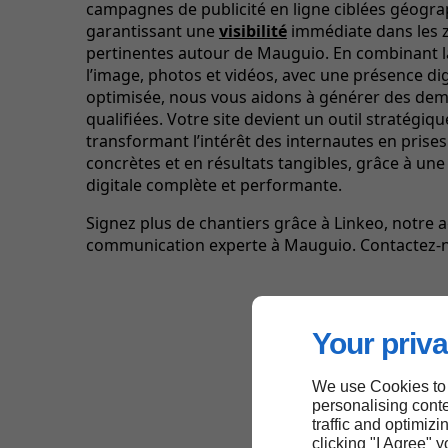
campagnes de publicité en ligne ciblées géogr
garantissant une
visibilité
immédiate dans les 
pertinentes autour de Mauguio. En combinant l
l’image, photos et vidéos, avec une présence dig
optimisée, nous vous aidons à générer des de
qualifiées. Votre site devient un outil stratégiqu
transformant l’intérêt des internautes en prises
concrètes et en résultats tangibles, grâce à une
digitale complète et performante.
Signez plus de chantiers grâce à Linkeo, notre 
communication experte à Mauguio. Contactez-
Your priva
We use Cookies to
personalising conte
traffic and optimizi
clicking "I Agree" 