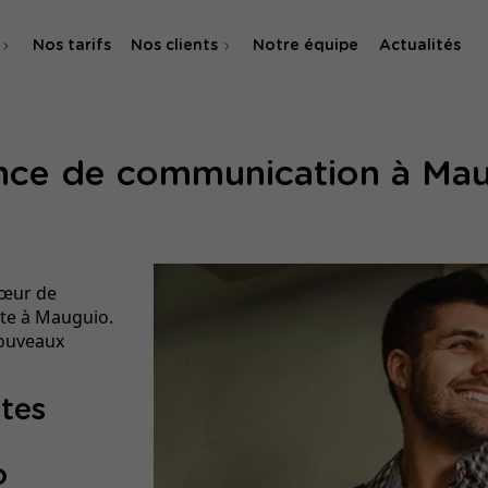
Nos tarifs
Nos clients
Notre équipe
Actualités
O
ce de communication à Ma
 & SMA
cœur de
te à Mauguio.
nouveaux
ites
o