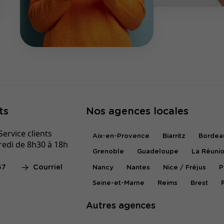
ts
Nos agences locales
ervice clients
Aix-en-Provence
Biarritz
Bordea
redi de 8h30 à 18h
Grenoble
Guadeloupe
La Réuni
67
Courriel
Nancy
Nantes
Nice / Fréjus
P
Seine-et-Marne
Reims
Brest
Autres agences