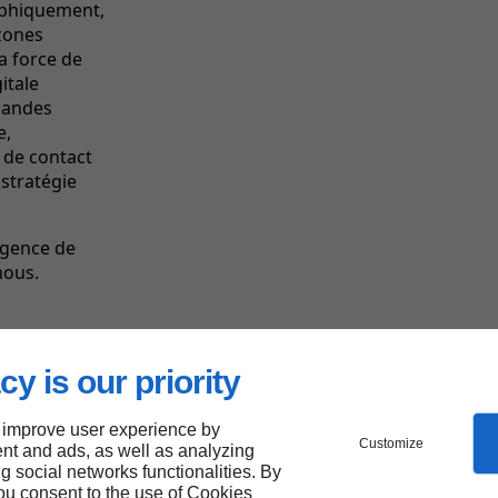
aphiquement,
zones
a force de
itale
mandes
e,
 de contact
 stratégie
agence de
nous.
cy is our priority
Les
forces
de Linkeo
 improve user experience by
Customize
nt and ads, as well as analyzing
ng social networks functionalities. By
you consent to the use of Cookies