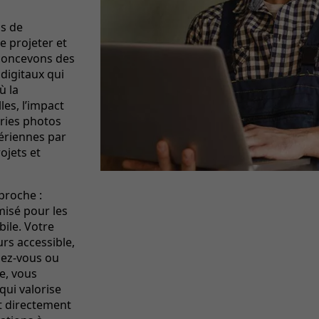
as de
e projeter et
 concevons des
 digitaux qui
ù la
les, l’impact
eries photos
aériennes par
ojets et
proche :
misé pour les
bile. Votre
urs accessible,
dez-vous ou
e, vous
qui valorise
nt directement