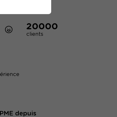
20000
clients
périence
/PME depuis