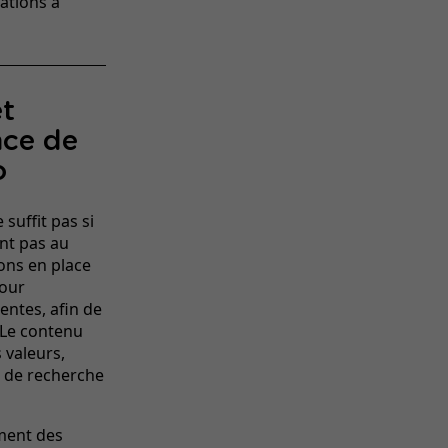
tations à
et
nce de
o
 suffit pas si
nt pas au
ons en place
pour
entes, afin de
 Le contenu
 valeurs,
s de recherche
ment des