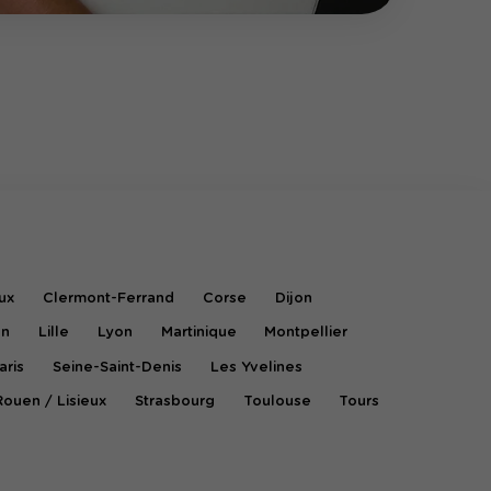
ux
Clermont-Ferrand
Corse
Dijon
on
Lille
Lyon
Martinique
Montpellier
aris
Seine-Saint-Denis
Les Yvelines
Rouen / Lisieux
Strasbourg
Toulouse
Tours