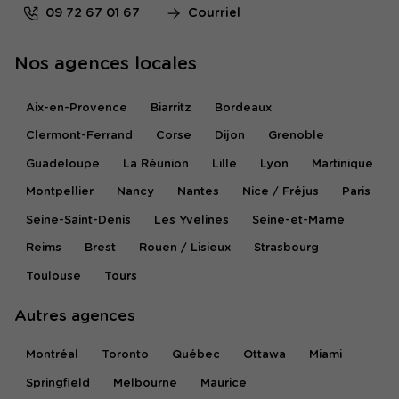
09 72 67 01 67
Courriel
Nos agences locales
Aix-en-Provence
Biarritz
Bordeaux
Clermont-Ferrand
Corse
Dijon
Grenoble
Guadeloupe
La Réunion
Lille
Lyon
Martinique
Montpellier
Nancy
Nantes
Nice / Fréjus
Paris
Seine-Saint-Denis
Les Yvelines
Seine-et-Marne
Reims
Brest
Rouen / Lisieux
Strasbourg
Toulouse
Tours
Autres agences
Montréal
Toronto
Québec
Ottawa
Miami
Springfield
Melbourne
Maurice